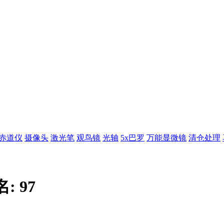
赤道仪
摄像头
激光笔
观鸟镜
光轴
5x巴罗
万能显微镜
清仓处理
名:
97