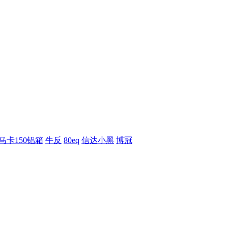
马卡150铝箱
牛反
80eq
信达小黑
博冠