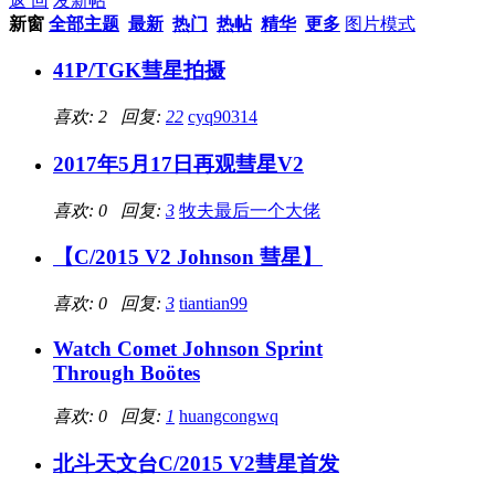
返 回
发新帖
新窗
全部主题
最新
热门
热帖
精华
更多
图片模式
41P/TGK彗星拍摄
喜欢: 2 回复:
22
cyq90314
2017年5月17日再观彗星V2
喜欢: 0 回复:
3
牧夫最后一个大佬
【C/2015 V2 Johnson 彗星】
喜欢: 0 回复:
3
tiantian99
Watch Comet Johnson Sprint
Through Boötes
喜欢: 0 回复:
1
huangcongwq
北斗天文台C/2015 V2彗星首发