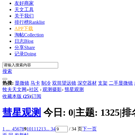
友好商家
天文工具
关于我们
排行榜
Ranklist
APP下载
淘帖
Collection
日志
Blog
分享
Share
记录
Doing
搜索
热搜:
显微镜
马卡
制冷
双筒望远镜
深空器材
支架
二手显微镜
牧夫天文网
»
社区
›
观测摄影
›
彗星观测
收藏本版
(
25
)
|
订阅
彗星观测
今日:
0
|
主题:
1325
|
排
1 ...
4
5
6
7
8
9
10
11
12
13
... 34
/ 34 页
下一页