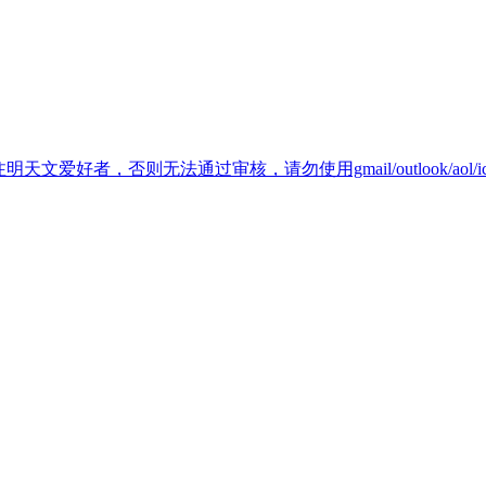
天文爱好者，否则无法通过审核，请勿使用gmail/outlook/aol/i