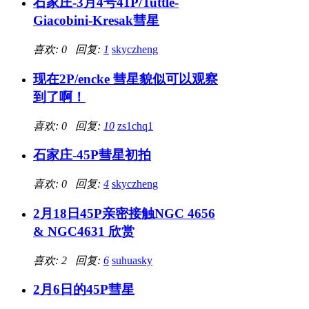
石家庄-3月4号41P/Tuttle-
Giacobini-Kresak彗星
喜欢: 0 回复:
1
skyczheng
现在2P/encke 彗星貌似可以观察
到了啊！
喜欢: 0 回复:
10
zs1chq1
石家庄-45P彗星初拍
喜欢: 0 回复:
4
skyczheng
2月18日45P亲密接触NGC 4656
& NGC4631 欣赏
喜欢: 2 回复:
6
suhuasky
2月6日的45P彗星