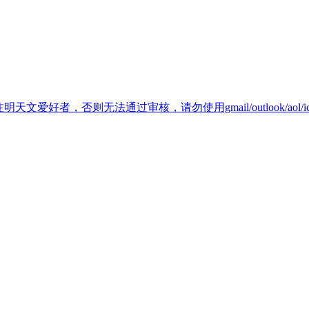
天文爱好者，否则无法通过审核，请勿使用gmail/outlook/aol/i