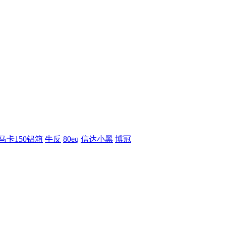
马卡150铝箱
牛反
80eq
信达小黑
博冠