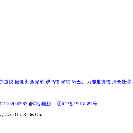
赤道仪
摄像头
激光笔
观鸟镜
光轴
5x巴罗
万能显微镜
清仓处理
1102000967
)
|
网站地图
|
辽ICP备19018387号
s , Gzip On, Redis On.