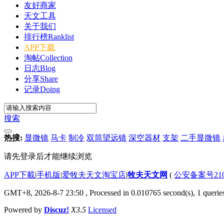
友好商家
天文工具
关于我们
排行榜
Ranklist
APP下载
淘帖
Collection
日志
Blog
分享
Share
记录
Doing
搜索
热搜:
显微镜
马卡
制冷
双筒望远镜
深空器材
支架
二手显微镜
请先登录后才能继续浏览
APP下載
|
手机版
|
爱牧夫天文淘宝店
|
牧夫天文网
(
公安备案号2102
GMT+8, 2026-8-7 23:50
, Processed in 0.010765 second(s), 1 querie
Powered by
Discuz!
X3.5
Licensed