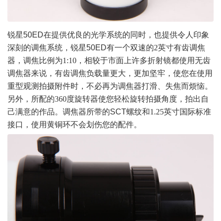
锐星50ED
在提供优良的光学系统的同时，也提供令人印象
深刻的调焦系统，锐星
50ED
有一个双速的
2
英寸有齿调焦
器，调焦比例为
1:10
，相较于市面上许多折射镜都使用无齿
调焦器来说，有齿调焦负载量更大，更加坚牢，使您在使用
重型观测拍摄附件时，不必再为调焦器打滑、失焦而烦恼。
另外，所配的
360
度旋转器使您轻松旋转拍摄角度，拍出自
己满意的作品。调焦器所带的
SCT
螺纹和
1.25
英寸
国际标准
接口，使用黄铜环不会划伤您的配件。