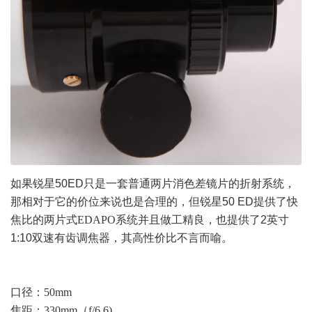
如果锐星50ED
只是一套
普通两片消色差镜片的折射系统，
那相对于它的价位来说也是合理的，但锐星50 ED
提供了快
焦比的
两片式
EDAPO
系统并且
做工精良，也提供了2
英寸
1:10双速有齿调焦器，其高性价比不言而喻。
口径：
50mm
焦距：
330mm
（
f/6.6)