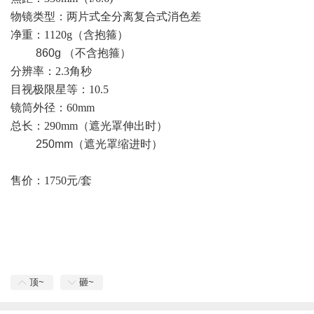
物镜类型：两片式全分离复合式消色差
净重：
1120g
（含抱箍）
860g
（不含抱箍）
分辨率：
2.3
角秒
目视极限星等：
10.5
镜筒外径：
60mm
总长：
290mm
（遮光罩伸出时）
250mm
（遮光罩缩进时）
售价：1750元/套
顶~
砸~