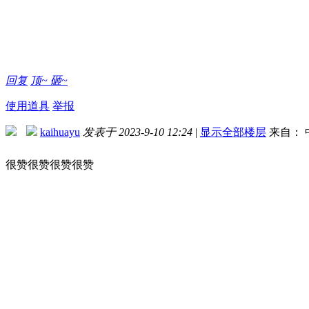
回复
顶~
砸~
使用道具
举报
kaihuayu
发表于 2023-9-10 12:24
|
显示全部楼层
来自： 
很赞很赞很赞很赞