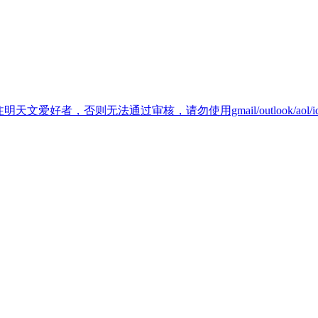
天文爱好者，否则无法通过审核，请勿使用gmail/outlook/aol/i