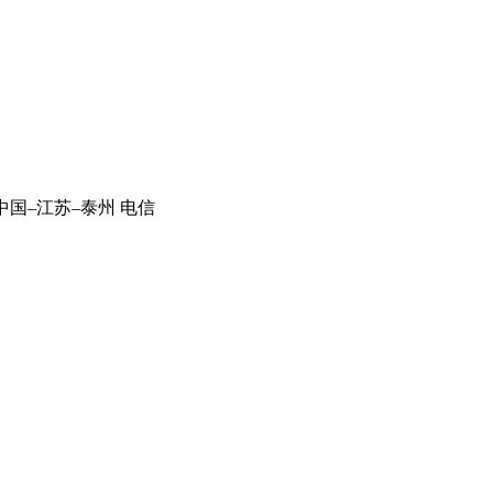
中国–江苏–泰州 电信