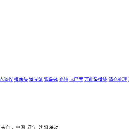
赤道仪
摄像头
激光笔
观鸟镜
光轴
5x巴罗
万能显微镜
清仓处理
来自： 中国–辽宁–沈阳 移动