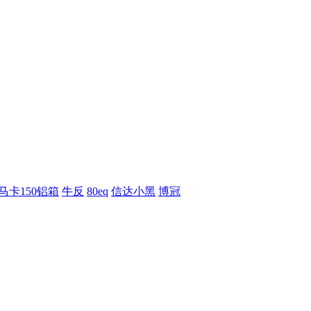
马卡150铝箱
牛反
80eq
信达小黑
博冠