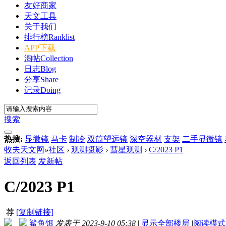
友好商家
天文工具
关于我们
排行榜
Ranklist
APP下载
淘帖
Collection
日志
Blog
分享
Share
记录
Doing
搜索
热搜:
显微镜
马卡
制冷
双筒望远镜
深空器材
支架
二手显微镜
牧夫天文网
»
社区
›
观测摄影
›
彗星观测
›
C/2023 P1
返回列表
发新帖
C/2023 P1
荐
[复制链接]
鲨鱼饵
发表于 2023-9-10 05:38
|
显示全部楼层
|
阅读模式