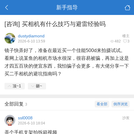
新手指导
[咨询]
买相机有什么技巧与避雷经验吗
dustydiamond
楼主
2026-6-10 13:59
482
3
镜子快弄好了，准备在最近买一个佳能500d来拍摄试试。
看网上说某鱼的相机市场水很深，很容易被骗，再加上这是
才四五百块的便宜东西，我怕骗子会更多，有大佬分享一下
买二手相机的避坑指南吗？
顶~
1
砸~
全部回复
看全部
倒序浏览
3
ssl0008
沙发
2026-6-10 18:04
弄个手机支架拍拆箱视频