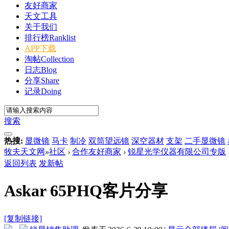
友好商家
天文工具
关于我们
排行榜
Ranklist
APP下载
淘帖
Collection
日志
Blog
分享
Share
记录
Doing
搜索
热搜:
显微镜
马卡
制冷
双筒望远镜
深空器材
支架
二手显微镜
牧夫天文网
»
社区
›
合作友好商家
›
锐星光学仪器有限公司专版
返回列表
发新帖
Askar 65PHQ客片分享
[复制链接]