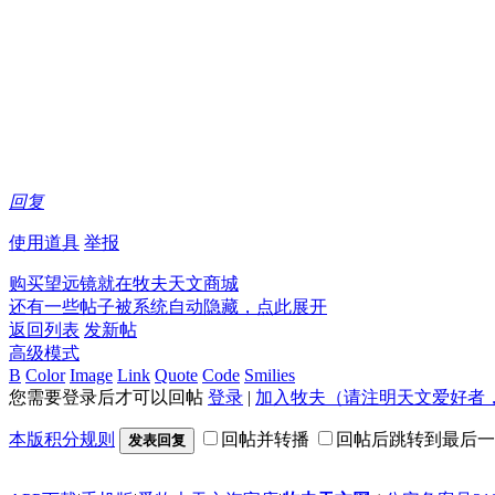
回复
使用道具
举报
购买望远镜就在牧夫天文商城
还有一些帖子被系统自动隐藏，点此展开
返回列表
发新帖
高级模式
B
Color
Image
Link
Quote
Code
Smilies
您需要登录后才可以回帖
登录
|
加入牧夫（请注明天文爱好者，否则无法
本版积分规则
回帖并转播
回帖后跳转到最后一
发表回复