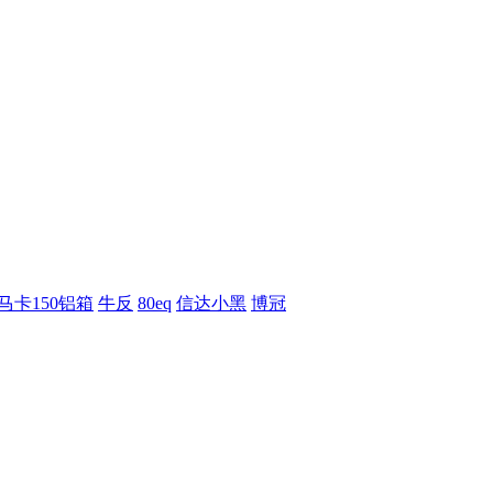
马卡150铝箱
牛反
80eq
信达小黑
博冠