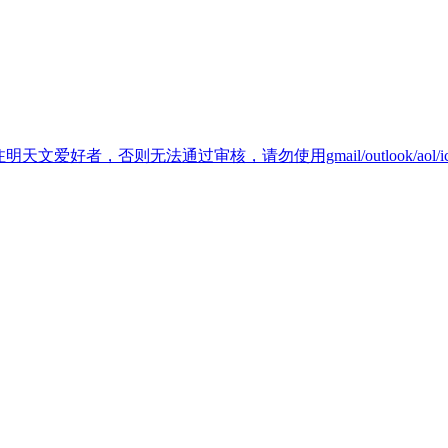
天文爱好者，否则无法通过审核，请勿使用gmail/outlook/aol/i