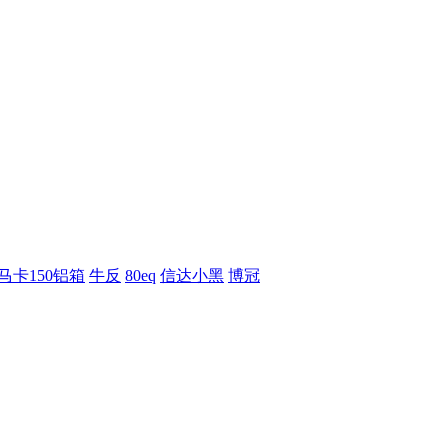
马卡150铝箱
牛反
80eq
信达小黑
博冠