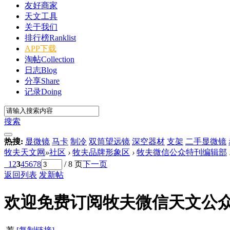
友好商家
天文工具
关于我们
排行榜
Ranklist
APP下载
淘帖
Collection
日志
Blog
分享
Share
记录
Doing
搜索
热搜:
显微镜
马卡
制冷
双筒望远镜
深空器材
支架
二手显微镜
牧夫天文网
»
社区
›
牧夫品牌形象区
›
牧夫微信公众特刊编辑部
1
2
3
4
5
6
7
8
/ 8 页
下一页
返回列表
发新帖
欢迎免费订阅牧夫微信天文公