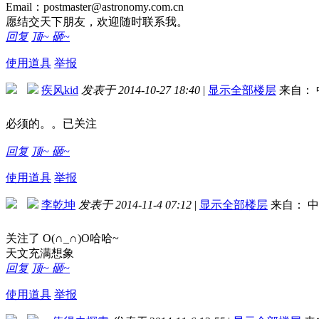
Email：postmaster@astronomy.com.cn
愿结交天下朋友，欢迎随时联系我。
回复
顶~
砸~
使用道具
举报
疾风kid
发表于 2014-10-27 18:40
|
显示全部楼层
来自： 
必须的。。已关注
回复
顶~
砸~
使用道具
举报
李乾坤
发表于 2014-11-4 07:12
|
显示全部楼层
来自： 中
关注了 O(∩_∩)O哈哈~
天文充满想象
回复
顶~
砸~
使用道具
举报