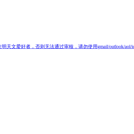
天文爱好者，否则无法通过审核，请勿使用gmail/outlook/aol/i