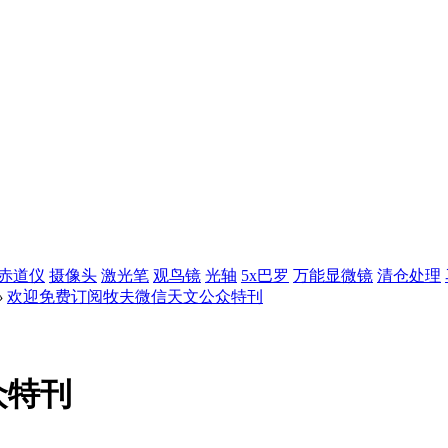
赤道仪
摄像头
激光笔
观鸟镜
光轴
5x巴罗
万能显微镜
清仓处理
›
欢迎免费订阅牧夫微信天文公众特刊
众特刊