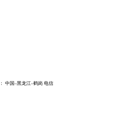
： 中国–黑龙江–鹤岗 电信