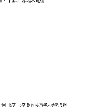
自： 中国–广西–桂林 电信
中国–北京–北京 教育网/清华大学教育网