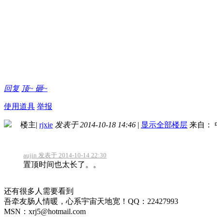
回复
顶~
砸~
使用道具
举报
楼主
|
rjxie
发表于 2014-10-18 14:46
|
显示全部楼层
来自： 
aujin 发表于 2014-10-14 22:30
置顶时间也太长了。。
还有很多人需要看到
吾牵友肠人情暖，心系宇宙天地宽！QQ：22427993
MSN：xrj5@hotmail.com