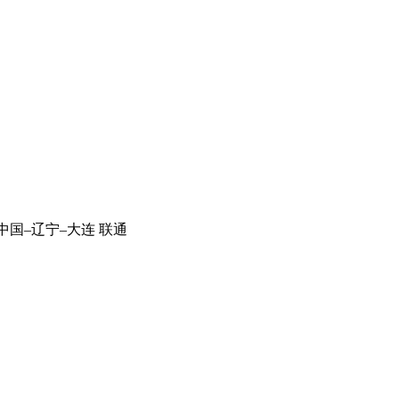
中国–辽宁–大连 联通